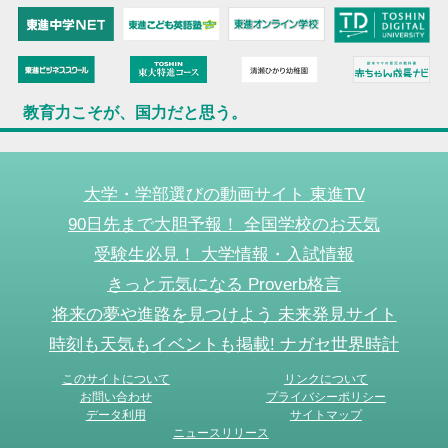
教育力こそが、国力だと思う。
大学・学部選びの動画サイト 東進TV
90日先まで大胆予報！ 全国学校のお天気
受験生必見！ 大学情報・入試情報
きっと元気になる Proverb格言
将来の夢や進路を見つけよう 未来発見サイト
時刻も天気もイベントも掲載! ナガセ世界時計
このサイトについて
リンクについて
お問い合わせ
プライバシーポリシー
データ利用
サイトマップ
ニュースリリース