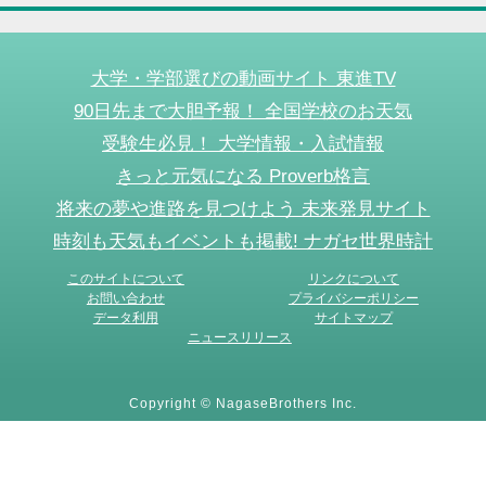
大学・学部選びの動画サイト 東進TV
90日先まで大胆予報！ 全国学校のお天気
受験生必見！ 大学情報・入試情報
きっと元気になる Proverb格言
将来の夢や進路を見つけよう 未来発見サイト
時刻も天気もイベントも掲載! ナガセ世界時計
このサイトについて
リンクについて
お問い合わせ
プライバシーポリシー
データ利用
サイトマップ
ニュースリリース
Copyright © NagaseBrothers Inc.