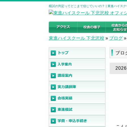
模試の判定ってどこまで信じていいの？ | 東進ハイスク
東進ハイスクール 下北沢校
»
ブログ
»
ブロ
20
こん