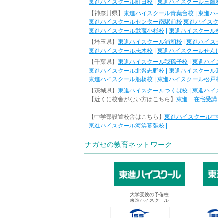
東進ハイスクール町田校
|
東進ハイスクール三鷹
【神奈川県】
東進ハイスクール青葉台校
|
東進ハ
東進ハイスクールセンター南駅前校
東進ハイス
東進ハイスクール武蔵小杉校
|
東進ハイスクール
【埼玉県】
東進ハイスクール浦和校
|
東進ハイス
東進ハイスクール志木校
|
東進ハイスクールせん
【千葉県】
東進ハイスクール我孫子校
|
東進ハイ
東進ハイスクール北習志野校
|
東進ハイスクール
東進ハイスクール船橋校
|
東進ハイスクール松戸
【茨城県】
東進ハイスクールつくば校
|
東進ハイ
【近くに校舎がない方はこちら】
東進 在宅受講
【中学部設置校舎はこちら】
東進ハイスクール中
東進ハイスクール海浜幕張校
|
ナガセの教育ネットワーク
大学受験の予備校
東進ハイスクール