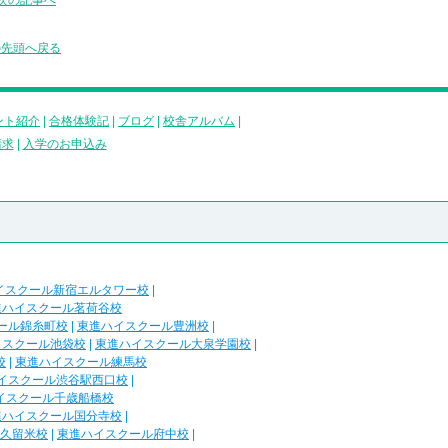
次の記事へ
の先頭へ戻る
ント紹介
|
合格体験記
|
ブログ
|
校舎アルバム
|
請求
|
入学のお申込み
イスクール新宿エルタワー校
|
進ハイスクール茗荷谷校
ール錦糸町校
|
東進ハイスクール豊洲校
|
イスクール池袋校
|
東進ハイスクール大泉学園校
|
校
|
東進ハイスクール練馬校
イスクール渋谷駅西口校
|
イスクール千歳船橋校
進ハイスクール国分寺校
|
久留米校
|
東進ハイスクール府中校
|