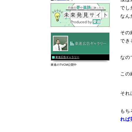
でし
なん
その
でき
なの
東進広告ギャラリー
東進のTVCM公開中
この
それ
もち
れば