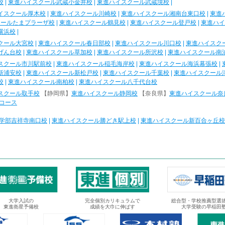
校
|
東進ハイスクール武蔵小金井校
|
東進ハイスクール武蔵境校
|
イスクール厚木校
|
東進ハイスクール川崎校
|
東進ハイスクール湘南台東口校
|
東進
クールたまプラーザ校
|
東進ハイスクール鶴見校
|
東進ハイスクール登戸校
|
東進ハイ
横浜校
|
クール大宮校
|
東進ハイスクール春日部校
|
東進ハイスクール川口校
|
東進ハイスク
げん台校
|
東進ハイスクール草加校
|
東進ハイスクール所沢校
|
東進ハイスクール南
スクール市川駅前校
|
東進ハイスクール稲毛海岸校
|
東進ハイスクール海浜幕張校
|
新浦安校
|
東進ハイスクール新松戸校
|
東進ハイスクール千葉校
|
東進ハイスクール
校
|
東進ハイスクール南柏校
|
東進ハイスクール八千代台校
スクール取手校
【静岡県】
東進ハイスクール静岡校
【奈良県】
東進ハイスクール奈
コース
学部吉祥寺南口校
|
東進ハイスクール勝どき駅上校
|
東進ハイスクール新百合ヶ丘校
大学入試の
完全個別カリキュラムで
総合型・学校推薦型選
東進衛星予備校
成績を大巾に伸ばす
大学受験の早稲田