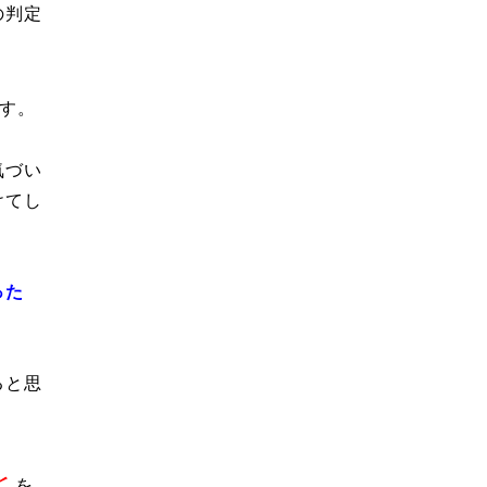
の判定
す。
気づい
けてし
った
ると思
と
を