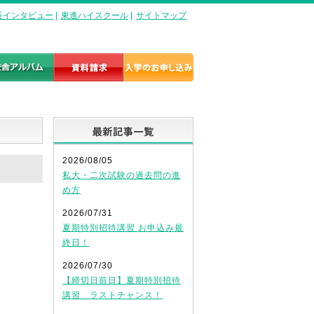
長インタビュー
|
東進ハイスクール
|
サイトマップ
最新記事一覧
2026/08/05
私大・二次試験の過去問の進
め方
2026/07/31
夏期特別招待講習 お申込み最
終日！
2026/07/30
【締切日前日】夏期特別招待
講習 ラストチャンス！