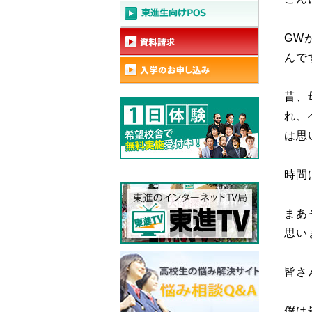
GW
んで
昔、
れ、
は思
時間
まあ
思い
皆さ
僕は