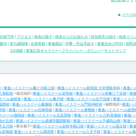
前の記事へ
|
ページ
沢校TOP
|
アクセス
|
校舎の様子
|
校舎からのお知らせ
|
担任助手の紹介
|
校舎イベ
案内
|
実力講師陣
|
合格実績
|
東進模試
|
学費・申込手続き
|
東進生向けPOS
|
資料
1日体験
|
東進広告ギャラリー
|
プライバシー・ポリシー
|
サイトマップ
校
|
東進ハイスクール勝どき駅上校
|
東進ハイスクール新宿校 大学受験本科
|
東進ハ
人形町校
<城北地区>
東進ハイスクール赤羽校
|
東進ハイスクール本郷三丁目校
|
東
クール金町校
|
東進ハイスクール亀戸校
|
東進ハイスクール北千住校
|
東進ハイスク
葛西校
|
東進ハイスクール船堀校
|
東進ハイスクール門前仲町校
<城西地区>
東進ハ
寺校
|
東進ハイスクール石神井校
|
東進ハイスクール巣鴨校
|
東進ハイスクール成増
スクール蒲田校
|
東進ハイスクール五反田校
|
東進ハイスクール三軒茶屋校
|
東進ハ
由が丘校
|
東進ハイスクール成城学園前駅校
|
東進ハイスクール千歳烏山校
|
東進ハ
子玉川校
<東京都下>
東進ハイスクール吉祥寺南口校
|
東進ハイスクール国立校
|
東
ル田無校
東進ハイスクール調布校
|
東進ハイスクール八王子校
|
東進ハイスクール東