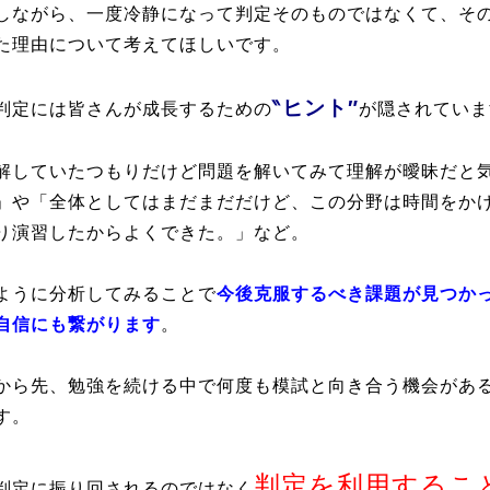
しながら、一度冷静になって判定そのものではなくて、そ
た理由について考えてほしいです。
‶ヒント″
判定には皆さんが成長するための
が隠されていま
解していたつもりだけど問題を解いてみて理解が曖昧だと
」や「全体としてはまだまだだけど、この分野は時間をか
り演習したからよくできた。」など。
ように分析してみることで
今後克服するべき課題が見つか
自信にも繋がります
。
から先、勉強を続ける中で何度も模試と向き合う機会があ
す。
判定を利用するこ
判定に振り回されるのではなく