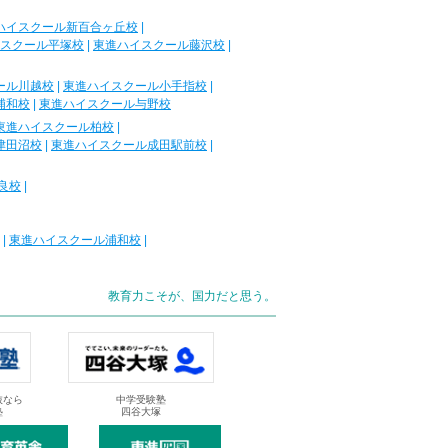
ハイスクール新百合ヶ丘校
|
スクール平塚校
|
東進ハイスクール藤沢校
|
ール川越校
|
東進ハイスクール小手指校
|
浦和校
|
東進ハイスクール与野校
東進ハイスクール柏校
|
津田沼校
|
東進ハイスクール成田駅前校
|
良校
|
|
東進ハイスクール浦和校
|
教育力こそが、国力だと思う。
抜なら
中学受験塾
塾
四谷大塚