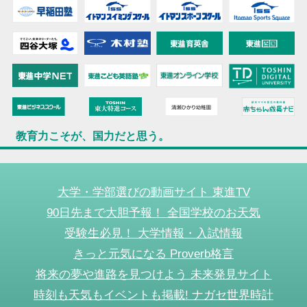
教育力こそが、国力だと思う。
大学・学部選びの動画サイト 東進TV
90日先まで大胆予報！ 全国学校のお天気
受験生必見！ 大学情報・入試情報
きっと元気になる Proverb格言
将来の夢や進路を見つけよう 未来発見サイト
時刻も天気もイベントも掲載! ナガセ世界時計