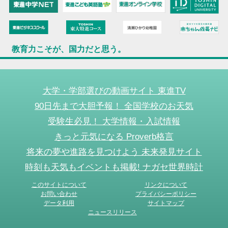
教育力こそが、国力だと思う。
大学・学部選びの動画サイト 東進TV
90日先まで大胆予報！ 全国学校のお天気
受験生必見！ 大学情報・入試情報
きっと元気になる Proverb格言
将来の夢や進路を見つけよう 未来発見サイト
時刻も天気もイベントも掲載! ナガセ世界時計
このサイトについて
リンクについて
お問い合わせ
プライバシーポリシー
データ利用
サイトマップ
ニュースリリース