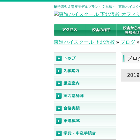
招待講習２講座モデルプラン～文系編～ | 東進ハイスク
東進ハイスクール 下北沢校
»
ブログ
»
ブロ
20