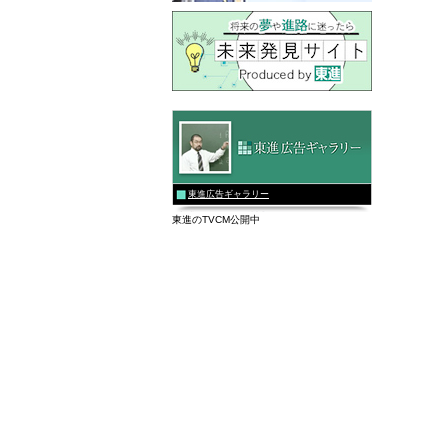
東進広告ギャラリー
東進のTVCM公開中