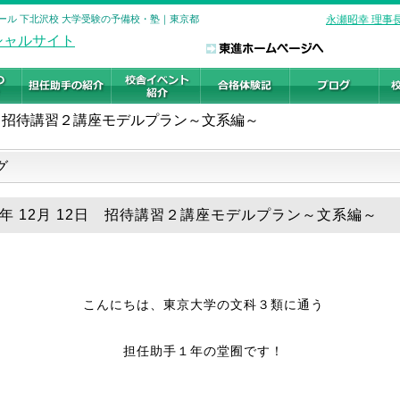
ール 下北沢校 大学受験の予備校・塾｜東京都
永瀬昭幸 理事
招待講習２講座モデルプラン～文系編～
グ
19年 12月 12日 招待講習２講座モデルプラン～文系編～
こんにちは、東京大学の文科３類に通う
担任助手１年の堂囿です！