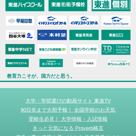
教育力こそが、国力だと思う。
大学・学部選びの動画サイト 東進TV
90日先まで大胆予報！ 全国学校のお天気
受験生必見！ 大学情報・入試情報
きっと元気になる Proverb格言