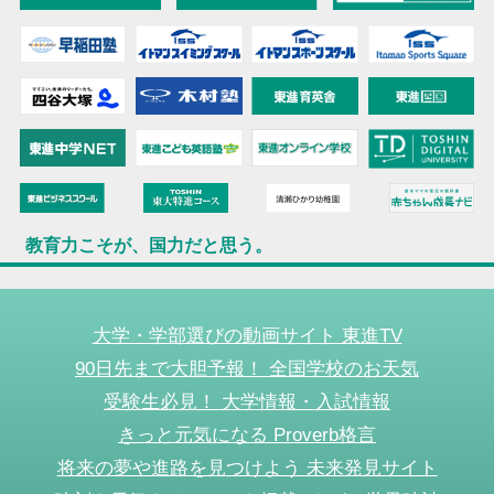
教育力こそが、国力だと思う。
大学・学部選びの動画サイト 東進TV
90日先まで大胆予報！ 全国学校のお天気
受験生必見！ 大学情報・入試情報
きっと元気になる Proverb格言
将来の夢や進路を見つけよう 未来発見サイト