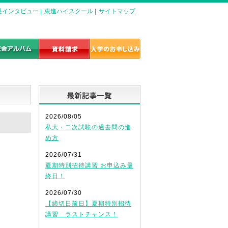
長インタビュー
|
東進ハイスクール
|
サイトマップ
最新記事一覧
2026/08/05
私大・二次試験の過去問の進
め方
2026/07/31
夏期特別招待講習 お申込み最
終日！
2026/07/30
【締切日前日】夏期特別招待
講習 ラストチャンス！