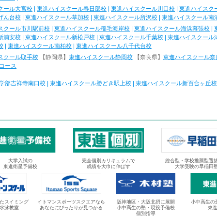
クール大宮校
|
東進ハイスクール春日部校
|
東進ハイスクール川口校
|
東進ハイスク
げん台校
|
東進ハイスクール草加校
|
東進ハイスクール所沢校
|
東進ハイスクール南
スクール市川駅前校
|
東進ハイスクール稲毛海岸校
|
東進ハイスクール海浜幕張校
|
新浦安校
|
東進ハイスクール新松戸校
|
東進ハイスクール千葉校
|
東進ハイスクール
校
|
東進ハイスクール南柏校
|
東進ハイスクール八千代台校
スクール取手校
【静岡県】
東進ハイスクール静岡校
【奈良県】
東進ハイスクール奈
コース
学部吉祥寺南口校
|
東進ハイスクール勝どき駅上校
|
東進ハイスクール新百合ヶ丘校
大学入試の
完全個別カリキュラムで
総合型・学校推薦型選
東進衛星予備校
成績を大巾に伸ばす
大学受験の早稲田
たスイミング
イトマンスポーツスクエアなら
阪神地区・大阪北摂に展開
小中高生の
水泳教室
あなたにぴったりが見つかる
小中高生の塾・現役予備校
東
個別指導