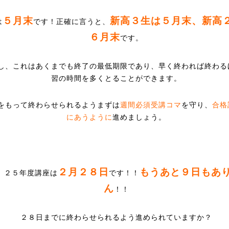
５月末
新高３生は５月末、新高
は
です！正確に言うと、
６月末
です。
し、これはあくまでも終了の最低期限であり、早く終われば終わる
習の時間を多くとることができます。
をもって終わらせられるようまずは
週間必須受講コマ
を守り、
合格
にあうように
進めましょう。
２月２８日
もうあと９日もあ
、２５年度講座は
です！！
ん
！！
２８日までに終わらせられるよう進められていますか？