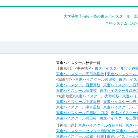
大学受験予備校・塾の東進ハイスクール下北
合格システム
|
講座
東進ハイスクール校舎一覧
【東京都】<中央地区>
東進ハイスクール市ヶ谷
東進ハイスクール高田馬場校
|
東進ハイスクール
<城東地区>
東進ハイスクール綾瀬校
|
東進ハイス
東進ハイスクール西新井校
|
東進ハイスクール西
東進ハイスクール荻窪校
|
東進ハイスクール高円
<城南地区>
東進ハイスクール大井町校
|
東進ハイ
東進ハイスクール下北沢校
|
東進ハイスクール自
東進ハイスクール中目黒校
|
東進ハイスクール二
東進ハイスクール立川駅北口校
|
東進ハイスクー
東進ハイスクール町田校
|
東進ハイスクール三鷹
【神奈川県】
東進ハイスクール青葉台校
|
東進ハ
東進ハイスクールセンター南駅前校
東進ハイス
東進ハイスクール武蔵小杉校
|
東進ハイスクール