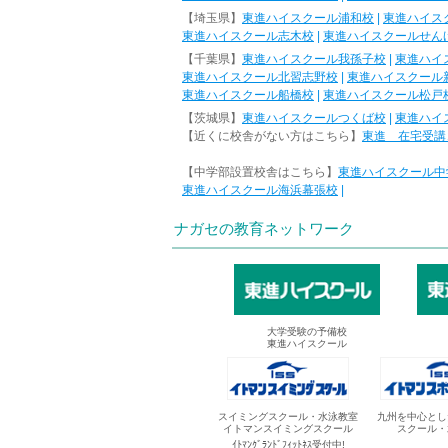
【埼玉県】
東進ハイスクール浦和校
|
東進ハイス
東進ハイスクール志木校
|
東進ハイスクールせん
【千葉県】
東進ハイスクール我孫子校
|
東進ハイ
東進ハイスクール北習志野校
|
東進ハイスクール
東進ハイスクール船橋校
|
東進ハイスクール松戸
【茨城県】
東進ハイスクールつくば校
|
東進ハイ
【近くに校舎がない方はこちら】
東進 在宅受講
【中学部設置校舎はこちら】
東進ハイスクール中
東進ハイスクール海浜幕張校
|
ナガセの教育ネットワーク
大学受験の予備校
東進ハイスクール
スイミングスクール・水泳教室
九州を中心とし
イトマンスイミングスクール
スクール・
ｲﾄﾏﾝｸﾞﾗﾝﾄﾞﾌｨｯﾄﾈｽ受付中!