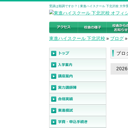
受講は順調ですか？ | 東進ハイスクール 下北沢校 大
東進ハイスクール 下北沢校
»
ブログ
»
ブロ
20