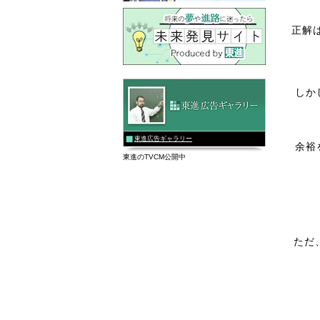
正解
しか
東進広告ギャラリー
余裕
東進のTVCM公開中
ただ