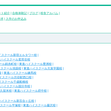
ント紹介
|
合格体験記
|
ブログ
|
校舎アルバム
|
請求
|
入学のお申込み
イスクール新宿エルタワー校
|
進ハイスクール茗荷谷校
ール錦糸町校
|
東進ハイスクール豊洲校
|
イスクール池袋校
|
東進ハイスクール大泉学園校
|
校
|
東進ハイスクール練馬校
イスクール渋谷駅西口校
|
イスクール千歳船橋校
進ハイスクール国分寺校
|
久留米校
|
東進ハイスクール府中校
|
ハイスクール新百合ヶ丘校
|
スクール平塚校
|
東進ハイスクール藤沢校
|