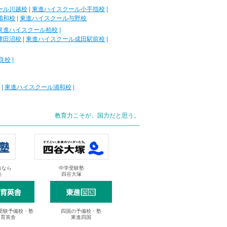
ール川越校
|
東進ハイスクール小手指校
|
浦和校
|
東進ハイスクール与野校
東進ハイスクール柏校
|
津田沼校
|
東進ハイスクール成田駅前校
|
良校
|
|
東進ハイスクール浦和校
|
教育力こそが、国力だと思う。
抜なら
中学受験塾
塾
四谷大塚
受験予備校・塾
四国の予備校・塾
進育英舎
東進四国