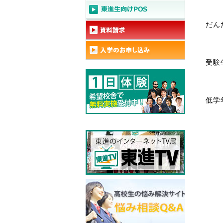
だん
受験
低学