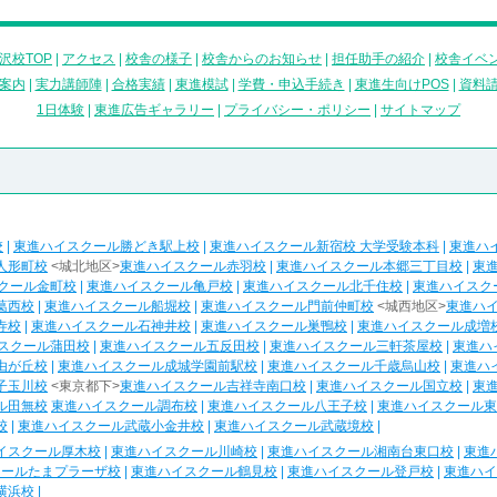
沢校TOP
|
アクセス
|
校舎の様子
|
校舎からのお知らせ
|
担任助手の紹介
|
校舎イベ
案内
|
実力講師陣
|
合格実績
|
東進模試
|
学費・申込手続き
|
東進生向けPOS
|
資料
1日体験
|
東進広告ギャラリー
|
プライバシー・ポリシー
|
サイトマップ
校
|
東進ハイスクール勝どき駅上校
|
東進ハイスクール新宿校 大学受験本科
|
東進ハ
人形町校
<城北地区>
東進ハイスクール赤羽校
|
東進ハイスクール本郷三丁目校
|
東
クール金町校
|
東進ハイスクール亀戸校
|
東進ハイスクール北千住校
|
東進ハイスク
葛西校
|
東進ハイスクール船堀校
|
東進ハイスクール門前仲町校
<城西地区>
東進ハ
寺校
|
東進ハイスクール石神井校
|
東進ハイスクール巣鴨校
|
東進ハイスクール成増
スクール蒲田校
|
東進ハイスクール五反田校
|
東進ハイスクール三軒茶屋校
|
東進ハ
由が丘校
|
東進ハイスクール成城学園前駅校
|
東進ハイスクール千歳烏山校
|
東進ハ
子玉川校
<東京都下>
東進ハイスクール吉祥寺南口校
|
東進ハイスクール国立校
|
東
ル田無校
東進ハイスクール調布校
|
東進ハイスクール八王子校
|
東進ハイスクール東
校
|
東進ハイスクール武蔵小金井校
|
東進ハイスクール武蔵境校
|
イスクール厚木校
|
東進ハイスクール川崎校
|
東進ハイスクール湘南台東口校
|
東進
クールたまプラーザ校
|
東進ハイスクール鶴見校
|
東進ハイスクール登戸校
|
東進ハイ
横浜校
|