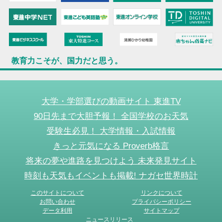
教育力こそが、国力だと思う。
大学・学部選びの動画サイト 東進TV
90日先まで大胆予報！ 全国学校のお天気
受験生必見！ 大学情報・入試情報
きっと元気になる Proverb格言
将来の夢や進路を見つけよう 未来発見サイト
時刻も天気もイベントも掲載! ナガセ世界時計
このサイトについて
リンクについて
お問い合わせ
プライバシーポリシー
データ利用
サイトマップ
ニュースリリース