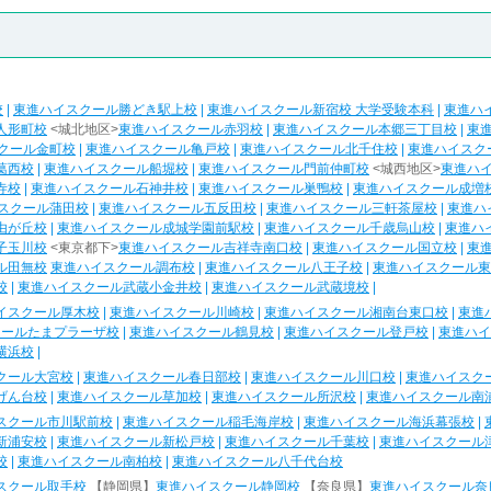
校
|
東進ハイスクール勝どき駅上校
|
東進ハイスクール新宿校 大学受験本科
|
東進ハ
人形町校
<城北地区>
東進ハイスクール赤羽校
|
東進ハイスクール本郷三丁目校
|
東
クール金町校
|
東進ハイスクール亀戸校
|
東進ハイスクール北千住校
|
東進ハイスク
葛西校
|
東進ハイスクール船堀校
|
東進ハイスクール門前仲町校
<城西地区>
東進ハ
寺校
|
東進ハイスクール石神井校
|
東進ハイスクール巣鴨校
|
東進ハイスクール成増
スクール蒲田校
|
東進ハイスクール五反田校
|
東進ハイスクール三軒茶屋校
|
東進ハ
由が丘校
|
東進ハイスクール成城学園前駅校
|
東進ハイスクール千歳烏山校
|
東進ハ
子玉川校
<東京都下>
東進ハイスクール吉祥寺南口校
|
東進ハイスクール国立校
|
東
ル田無校
東進ハイスクール調布校
|
東進ハイスクール八王子校
|
東進ハイスクール東
校
|
東進ハイスクール武蔵小金井校
|
東進ハイスクール武蔵境校
|
イスクール厚木校
|
東進ハイスクール川崎校
|
東進ハイスクール湘南台東口校
|
東進
クールたまプラーザ校
|
東進ハイスクール鶴見校
|
東進ハイスクール登戸校
|
東進ハイ
横浜校
|
クール大宮校
|
東進ハイスクール春日部校
|
東進ハイスクール川口校
|
東進ハイスク
げん台校
|
東進ハイスクール草加校
|
東進ハイスクール所沢校
|
東進ハイスクール南
スクール市川駅前校
|
東進ハイスクール稲毛海岸校
|
東進ハイスクール海浜幕張校
|
新浦安校
|
東進ハイスクール新松戸校
|
東進ハイスクール千葉校
|
東進ハイスクール
校
|
東進ハイスクール南柏校
|
東進ハイスクール八千代台校
スクール取手校
【静岡県】
東進ハイスクール静岡校
【奈良県】
東進ハイスクール奈