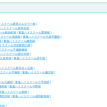
イスクール新宿エルタワー校
|
進ハイスクール茗荷谷校
ール錦糸町校
|
東進ハイスクール豊洲校
|
イスクール池袋校
|
東進ハイスクール大泉学園校
|
校
|
東進ハイスクール練馬校
イスクール渋谷駅西口校
|
イスクール千歳船橋校
進ハイスクール国分寺校
|
久留米校
|
東進ハイスクール府中校
|
ハイスクール新百合ヶ丘校
|
スクール平塚校
|
東進ハイスクール藤沢校
|
ール川越校
|
東進ハイスクール小手指校
|
浦和校
|
東進ハイスクール与野校
東進ハイスクール柏校
|
津田沼校
|
東進ハイスクール成田駅前校
|
良校
|