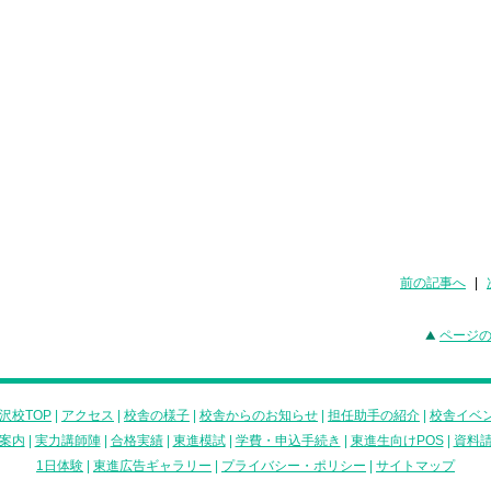
前の記事へ
|
ページ
沢校TOP
|
アクセス
|
校舎の様子
|
校舎からのお知らせ
|
担任助手の紹介
|
校舎イベ
案内
|
実力講師陣
|
合格実績
|
東進模試
|
学費・申込手続き
|
東進生向けPOS
|
資料
1日体験
|
東進広告ギャラリー
|
プライバシー・ポリシー
|
サイトマップ