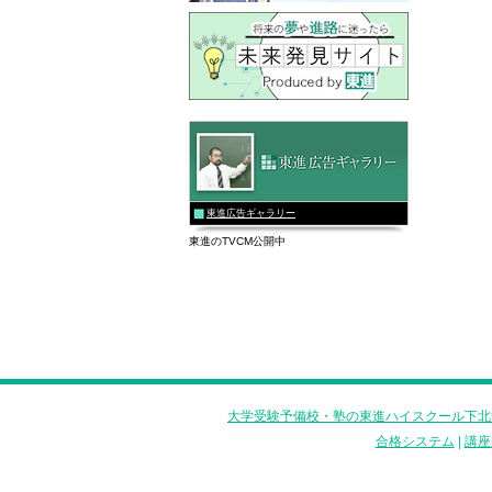
東進広告ギャラリー
東進のTVCM公開中
大学受験予備校・塾の東進ハイスクール下北
合格システム
|
講座