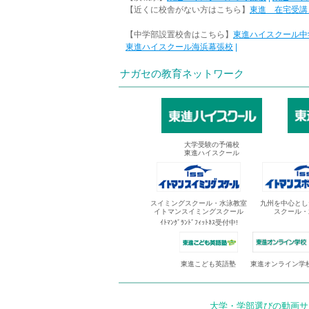
【近くに校舎がない方はこちら】
東進 在宅受講
【中学部設置校舎はこちら】
東進ハイスクール中
東進ハイスクール海浜幕張校
|
ナガセの教育ネットワーク
大学受験の予備校
東進ハイスクール
スイミングスクール・水泳教室
九州を中心とし
イトマンスイミングスクール
スクール・
ｲﾄﾏﾝｸﾞﾗﾝﾄﾞﾌｨｯﾄﾈｽ受付中!
東進オンライン学
東進こども英語塾
大学・学部選びの動画サイ