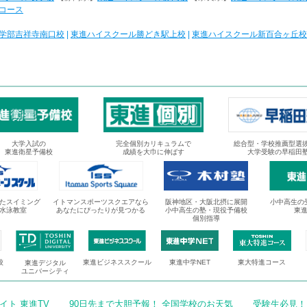
コース
学部吉祥寺南口校
|
東進ハイスクール勝どき駅上校
|
東進ハイスクール新百合ヶ丘校
大学入試の
完全個別カリキュラムで
総合型・学校推薦型選
東進衛星予備校
成績を大巾に伸ばす
大学受験の早稲田
たスイミング
イトマンスポーツスクエアなら
阪神地区・大阪北摂に展開
小中高生の
水泳教室
あなたにぴったりが見つかる
小中高生の塾・現役予備校
東
個別指導
校
東進ビジネススクール
東進中学NET
東大特進コース
東進デジタル
ユニバーシティ
ト 東進TV
90日先まで大胆予報！ 全国学校のお天気
受験生必見！