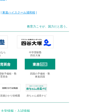
|
東進ハイスクール浦和校
|
教育力こそが、国力だと思う。
抜なら
中学受験塾
塾
四谷大塚
受験予備校・塾
四国の予備校・塾
進育英舎
東進四国
清瀬ひかり幼稚園
赤ちゃん成長ナビ
 大学情報・入試情報