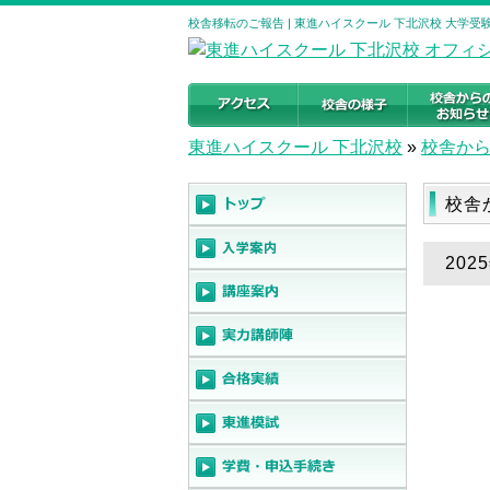
校舎移転のご報告 | 東進ハイスクール 下北沢校 大学
東進ハイスクール 下北沢校
»
校舎か
校舎
20