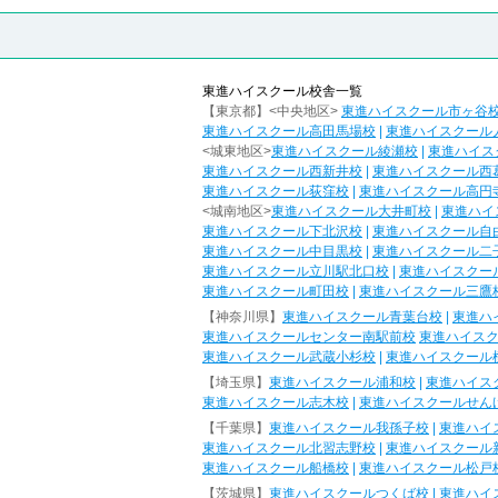
東進ハイスクール校舎一覧
【東京都】<中央地区>
東進ハイスクール市ヶ谷
東進ハイスクール高田馬場校
|
東進ハイスクール
<城東地区>
東進ハイスクール綾瀬校
|
東進ハイス
東進ハイスクール西新井校
|
東進ハイスクール西
東進ハイスクール荻窪校
|
東進ハイスクール高円
<城南地区>
東進ハイスクール大井町校
|
東進ハイ
東進ハイスクール下北沢校
|
東進ハイスクール自
東進ハイスクール中目黒校
|
東進ハイスクール二
東進ハイスクール立川駅北口校
|
東進ハイスクー
東進ハイスクール町田校
|
東進ハイスクール三鷹
【神奈川県】
東進ハイスクール青葉台校
|
東進ハ
東進ハイスクールセンター南駅前校
東進ハイス
東進ハイスクール武蔵小杉校
|
東進ハイスクール
【埼玉県】
東進ハイスクール浦和校
|
東進ハイス
東進ハイスクール志木校
|
東進ハイスクールせん
【千葉県】
東進ハイスクール我孫子校
|
東進ハイ
東進ハイスクール北習志野校
|
東進ハイスクール
東進ハイスクール船橋校
|
東進ハイスクール松戸
【茨城県】
東進ハイスクールつくば校
|
東進ハイ