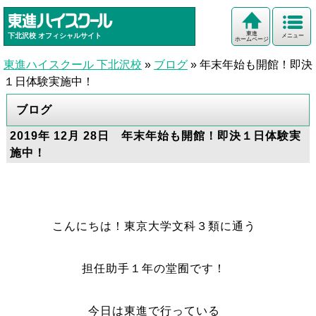
東進
下北沢校
オフィシャルサイト
メニュー
ホームページ
東進ハイスクール 下北沢校
»
ブログ
»
年末年始も開館！即決
１日体験実施中！
ブログ
2019年 12月 28日 年末年始も開館！即決１日体験実
施中！
こんにちは！東京大学文科３類に通う
担任助手１年の堂囿です！
今日は東進で行っている