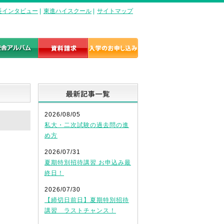
長インタビュー
|
東進ハイスクール
|
サイトマップ
最新記事一覧
2026/08/05
私大・二次試験の過去問の進
め方
2026/07/31
夏期特別招待講習 お申込み最
終日！
2026/07/30
【締切日前日】夏期特別招待
講習 ラストチャンス！