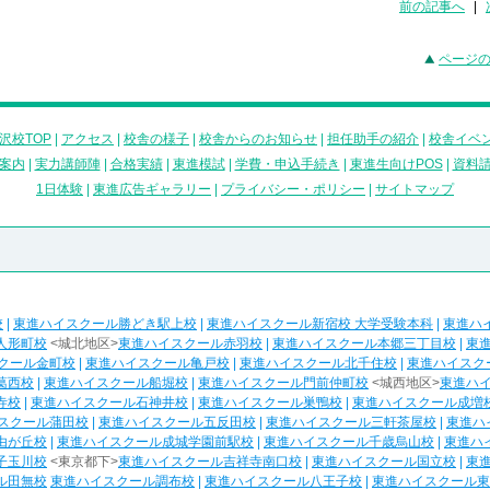
前の記事へ
|
ページ
沢校TOP
|
アクセス
|
校舎の様子
|
校舎からのお知らせ
|
担任助手の紹介
|
校舎イベ
案内
|
実力講師陣
|
合格実績
|
東進模試
|
学費・申込手続き
|
東進生向けPOS
|
資料
1日体験
|
東進広告ギャラリー
|
プライバシー・ポリシー
|
サイトマップ
校
|
東進ハイスクール勝どき駅上校
|
東進ハイスクール新宿校 大学受験本科
|
東進ハ
人形町校
<城北地区>
東進ハイスクール赤羽校
|
東進ハイスクール本郷三丁目校
|
東
クール金町校
|
東進ハイスクール亀戸校
|
東進ハイスクール北千住校
|
東進ハイスク
葛西校
|
東進ハイスクール船堀校
|
東進ハイスクール門前仲町校
<城西地区>
東進ハ
寺校
|
東進ハイスクール石神井校
|
東進ハイスクール巣鴨校
|
東進ハイスクール成増
スクール蒲田校
|
東進ハイスクール五反田校
|
東進ハイスクール三軒茶屋校
|
東進ハ
由が丘校
|
東進ハイスクール成城学園前駅校
|
東進ハイスクール千歳烏山校
|
東進ハ
子玉川校
<東京都下>
東進ハイスクール吉祥寺南口校
|
東進ハイスクール国立校
|
東
ル田無校
東進ハイスクール調布校
|
東進ハイスクール八王子校
|
東進ハイスクール東