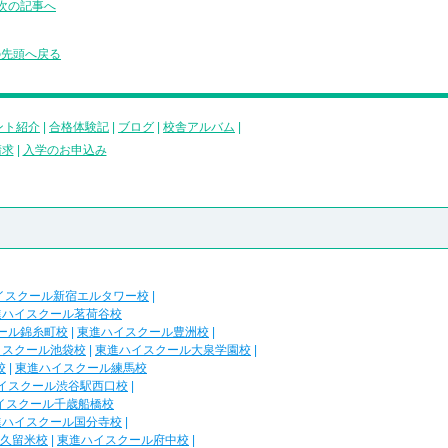
次の記事へ
の先頭へ戻る
ント紹介
|
合格体験記
|
ブログ
|
校舎アルバム
|
請求
|
入学のお申込み
イスクール新宿エルタワー校
|
進ハイスクール茗荷谷校
ール錦糸町校
|
東進ハイスクール豊洲校
|
イスクール池袋校
|
東進ハイスクール大泉学園校
|
校
|
東進ハイスクール練馬校
イスクール渋谷駅西口校
|
イスクール千歳船橋校
進ハイスクール国分寺校
|
久留米校
|
東進ハイスクール府中校
|