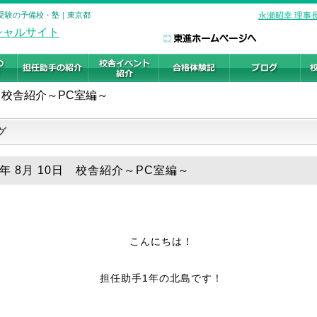
学受験の予備校・塾｜東京都
永瀬昭幸 理事
校舎紹介～PC室編～
グ
9年 8月 10日 校舎紹介～PC室編～
こんにちは！
担任助手1年の北島です！