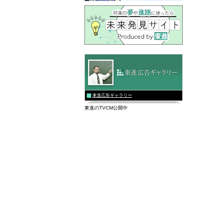
東進広告ギャラリー
東進のTVCM公開中