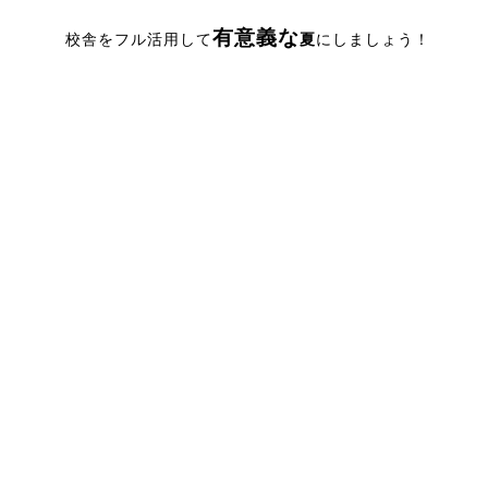
有意義な
校舎をフル活用して
夏
にしましょう！