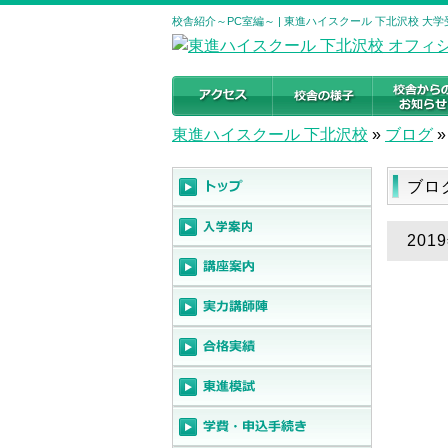
校舎紹介～PC室編～ | 東進ハイスクール 下北沢校 大
東進ハイスクール 下北沢校
»
ブログ
»
ブロ
201