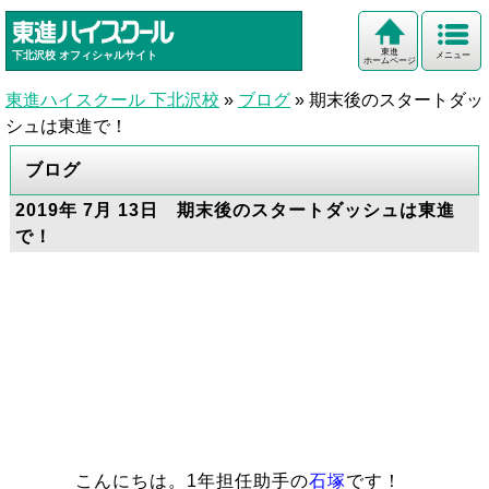
東進
下北沢校
オフィシャルサイト
メニュー
ホームページ
東進ハイスクール 下北沢校
»
ブログ
»
期末後のスタートダッ
シュは東進で！
ブログ
2019年 7月 13日 期末後のスタートダッシュは東進
で！
こんにちは。1年担任助手の
石塚
です！