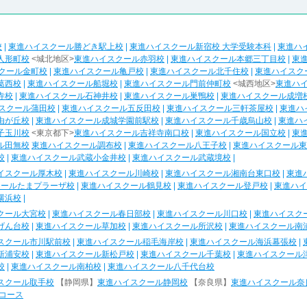
校
|
東進ハイスクール勝どき駅上校
|
東進ハイスクール新宿校 大学受験本科
|
東進ハ
人形町校
<城北地区>
東進ハイスクール赤羽校
|
東進ハイスクール本郷三丁目校
|
東
クール金町校
|
東進ハイスクール亀戸校
|
東進ハイスクール北千住校
|
東進ハイスク
葛西校
|
東進ハイスクール船堀校
|
東進ハイスクール門前仲町校
<城西地区>
東進ハ
寺校
|
東進ハイスクール石神井校
|
東進ハイスクール巣鴨校
|
東進ハイスクール成増
スクール蒲田校
|
東進ハイスクール五反田校
|
東進ハイスクール三軒茶屋校
|
東進ハ
由が丘校
|
東進ハイスクール成城学園前駅校
|
東進ハイスクール千歳烏山校
|
東進ハ
子玉川校
<東京都下>
東進ハイスクール吉祥寺南口校
|
東進ハイスクール国立校
|
東
ル田無校
東進ハイスクール調布校
|
東進ハイスクール八王子校
|
東進ハイスクール東
校
|
東進ハイスクール武蔵小金井校
|
東進ハイスクール武蔵境校
|
イスクール厚木校
|
東進ハイスクール川崎校
|
東進ハイスクール湘南台東口校
|
東進
クールたまプラーザ校
|
東進ハイスクール鶴見校
|
東進ハイスクール登戸校
|
東進ハイ
横浜校
|
クール大宮校
|
東進ハイスクール春日部校
|
東進ハイスクール川口校
|
東進ハイスク
げん台校
|
東進ハイスクール草加校
|
東進ハイスクール所沢校
|
東進ハイスクール南
スクール市川駅前校
|
東進ハイスクール稲毛海岸校
|
東進ハイスクール海浜幕張校
|
新浦安校
|
東進ハイスクール新松戸校
|
東進ハイスクール千葉校
|
東進ハイスクール
校
|
東進ハイスクール南柏校
|
東進ハイスクール八千代台校
スクール取手校
【静岡県】
東進ハイスクール静岡校
【奈良県】
東進ハイスクール奈
コース