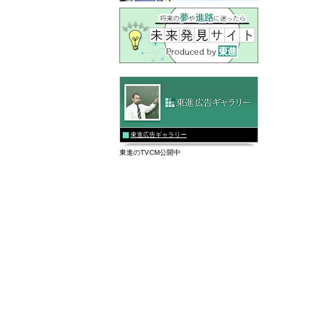
東進広告ギャラリー
東進のTVCM公開中