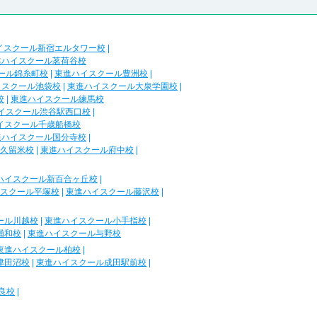
イスクール新宿エルタワー校
|
進ハイスクール茗荷谷校
ール錦糸町校
|
東進ハイスクール豊洲校
|
イスクール池袋校
|
東進ハイスクール大泉学園校
|
校
|
東進ハイスクール練馬校
イスクール渋谷駅西口校
|
イスクール千歳船橋校
進ハイスクール国分寺校
|
久留米校
|
東進ハイスクール府中校
|
ハイスクール新百合ヶ丘校
|
スクール平塚校
|
東進ハイスクール藤沢校
|
ール川越校
|
東進ハイスクール小手指校
|
浦和校
|
東進ハイスクール与野校
東進ハイスクール柏校
|
津田沼校
|
東進ハイスクール成田駅前校
|
良校
|