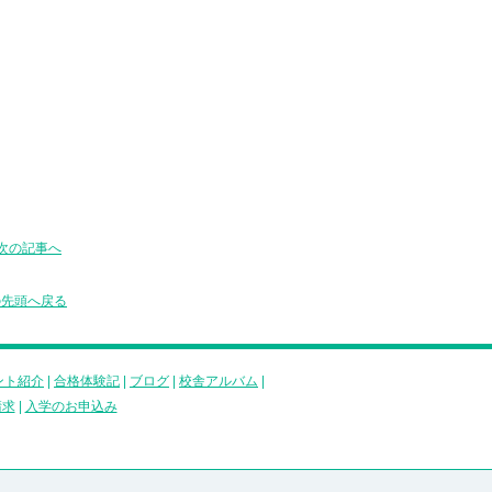
次の記事へ
の先頭へ戻る
ント紹介
|
合格体験記
|
ブログ
|
校舎アルバム
|
請求
|
入学のお申込み