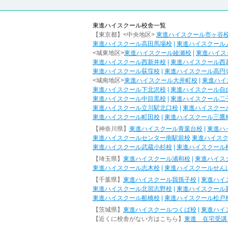
東進ハイスクール校舎一覧
【東京都】<中央地区>
東進ハイスクール市ヶ谷
東進ハイスクール高田馬場校
|
東進ハイスクール
<城東地区>
東進ハイスクール綾瀬校
|
東進ハイス
東進ハイスクール西新井校
|
東進ハイスクール西
東進ハイスクール荻窪校
|
東進ハイスクール高円
<城南地区>
東進ハイスクール大井町校
|
東進ハイ
東進ハイスクール下北沢校
|
東進ハイスクール自
東進ハイスクール中目黒校
|
東進ハイスクール二
東進ハイスクール立川駅北口校
|
東進ハイスクー
東進ハイスクール町田校
|
東進ハイスクール三鷹
【神奈川県】
東進ハイスクール青葉台校
|
東進ハ
東進ハイスクールセンター南駅前校
東進ハイス
東進ハイスクール武蔵小杉校
|
東進ハイスクール
【埼玉県】
東進ハイスクール浦和校
|
東進ハイス
東進ハイスクール志木校
|
東進ハイスクールせん
【千葉県】
東進ハイスクール我孫子校
|
東進ハイ
東進ハイスクール北習志野校
|
東進ハイスクール
東進ハイスクール船橋校
|
東進ハイスクール松戸
【茨城県】
東進ハイスクールつくば校
|
東進ハイ
【近くに校舎がない方はこちら】
東進 在宅受講