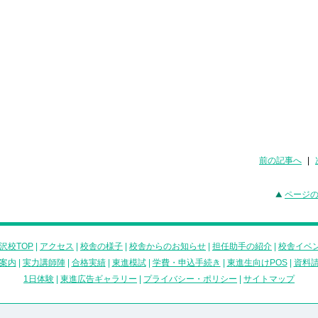
前の記事へ
|
ページ
沢校TOP
|
アクセス
|
校舎の様子
|
校舎からのお知らせ
|
担任助手の紹介
|
校舎イベ
案内
|
実力講師陣
|
合格実績
|
東進模試
|
学費・申込手続き
|
東進生向けPOS
|
資料
1日体験
|
東進広告ギャラリー
|
プライバシー・ポリシー
|
サイトマップ