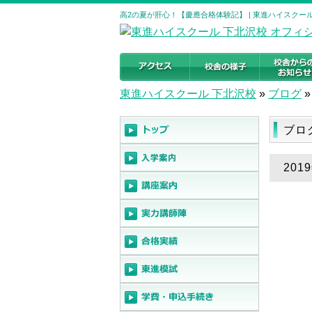
高2の夏が肝心！【慶應合格体験記】 | 東進ハイスクー
東進ハイスクール 下北沢校
»
ブログ
»
ブロ
20