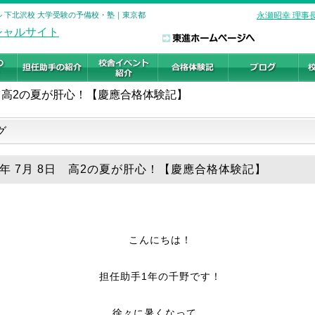
ル 下北沢校 大学受験の予備校・塾｜東京都
永瀬昭幸 理事
高2の夏が肝心！【慶應合格体験記】
グ
19年 7月 8日 高2の夏が肝心！【慶應合格体験記】
こんにちは！
担任助手1年の千野です！
徐々に暑くなって、