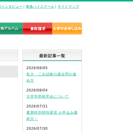
長インタビュー
|
東進ハイスクール
|
サイトマップ
最新記事一覧
2026/08/05
私大・二次試験の過去問の進
め方
2026/08/04
大学学部研究会について
2026/07/31
夏期特別招待講習 お申込み最
終日！
2026/07/30