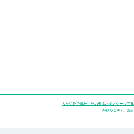
大学受験予備校・塾の東進ハイスクール下北
合格システム
|
講座