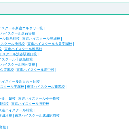
イスクール新宿エルタワー校
|
進ハイスクール茗荷谷校
ール錦糸町校
|
東進ハイスクール豊洲校
|
イスクール池袋校
|
東進ハイスクール大泉学園校
|
校
|
東進ハイスクール練馬校
イスクール渋谷駅西口校
|
イスクール千歳船橋校
進ハイスクール国分寺校
|
久留米校
|
東進ハイスクール府中校
|
ハイスクール新百合ヶ丘校
|
スクール平塚校
|
東進ハイスクール藤沢校
|
ール川越校
|
東進ハイスクール小手指校
|
浦和校
|
東進ハイスクール与野校
東進ハイスクール柏校
|
津田沼校
|
東進ハイスクール成田駅前校
|
良校
|