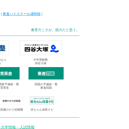
|
東進ハイスクール浦和校
|
教育力こそが、国力だと思う。
抜なら
中学受験塾
塾
四谷大塚
受験予備校・塾
四国の予備校・塾
進育英舎
東進四国
清瀬ひかり幼稚園
赤ちゃん成長ナビ
 大学情報・入試情報