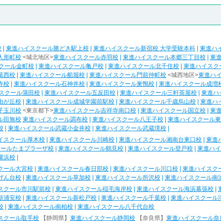
校
|
東進ハイスクール勝どき駅上校
|
東進ハイスクール新宿校 大学受験本科
|
東進ハ
人形町校
<城北地区>
東進ハイスクール赤羽校
|
東進ハイスクール本郷三丁目校
|
東
クール金町校
|
東進ハイスクール亀戸校
|
東進ハイスクール北千住校
|
東進ハイスク
葛西校
|
東進ハイスクール船堀校
|
東進ハイスクール門前仲町校
<城西地区>
東進ハ
寺校
|
東進ハイスクール石神井校
|
東進ハイスクール巣鴨校
|
東進ハイスクール成増
スクール蒲田校
|
東進ハイスクール五反田校
|
東進ハイスクール三軒茶屋校
|
東進ハ
由が丘校
|
東進ハイスクール成城学園前駅校
|
東進ハイスクール千歳烏山校
|
東進ハ
子玉川校
<東京都下>
東進ハイスクール吉祥寺南口校
|
東進ハイスクール国立校
|
東
ル田無校
東進ハイスクール調布校
|
東進ハイスクール八王子校
|
東進ハイスクール東
校
|
東進ハイスクール武蔵小金井校
|
東進ハイスクール武蔵境校
|
イスクール厚木校
|
東進ハイスクール川崎校
|
東進ハイスクール湘南台東口校
|
東進
クールたまプラーザ校
|
東進ハイスクール鶴見校
|
東進ハイスクール登戸校
|
東進ハイ
横浜校
|
クール大宮校
|
東進ハイスクール春日部校
|
東進ハイスクール川口校
|
東進ハイスク
げん台校
|
東進ハイスクール草加校
|
東進ハイスクール所沢校
|
東進ハイスクール南
スクール市川駅前校
|
東進ハイスクール稲毛海岸校
|
東進ハイスクール海浜幕張校
|
新浦安校
|
東進ハイスクール新松戸校
|
東進ハイスクール千葉校
|
東進ハイスクール
校
|
東進ハイスクール南柏校
|
東進ハイスクール八千代台校
スクール取手校
【静岡県】
東進ハイスクール静岡校
【奈良県】
東進ハイスクール奈