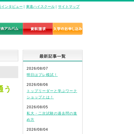
長インタビュー
|
東進ハイスクール
|
サイトマップ
最新記事一覧
2026/08/07
明日はプレ模試！
2026/08/06
通う
トップリーダーと学ぶワーク
ショップとは！
2026/08/05
私大・二次試験の過去問の進
め方
2026/08/04