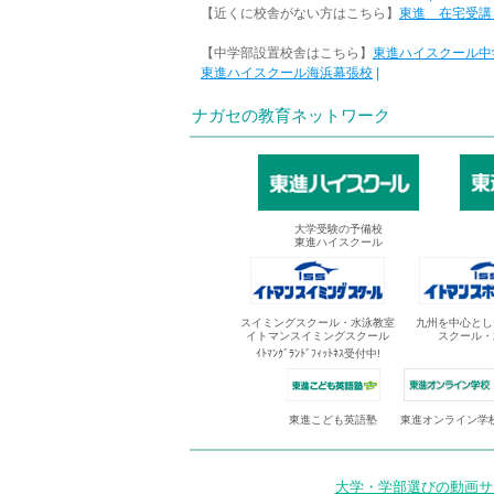
【近くに校舎がない方はこちら】
東進 在宅受講
【中学部設置校舎はこちら】
東進ハイスクール中
東進ハイスクール海浜幕張校
|
ナガセの教育ネットワーク
大学受験の予備校
東進ハイスクール
スイミングスクール・水泳教室
九州を中心とし
イトマンスイミングスクール
スクール・
ｲﾄﾏﾝｸﾞﾗﾝﾄﾞﾌｨｯﾄﾈｽ受付中!
東進オンライン学
東進こども英語塾
大学・学部選びの動画サイ