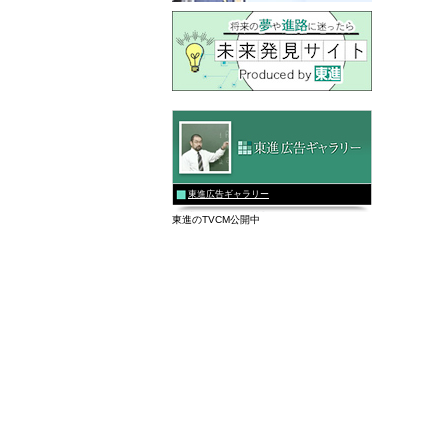
東進広告ギャラリー
東進のTVCM公開中