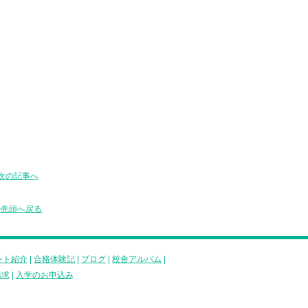
次の記事へ
の先頭へ戻る
ント紹介
|
合格体験記
|
ブログ
|
校舎アルバム
|
請求
|
入学のお申込み