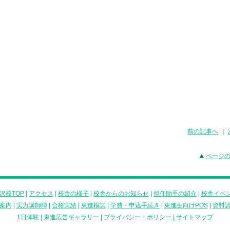
前の記事へ
|
ページ
沢校TOP
|
アクセス
|
校舎の様子
|
校舎からのお知らせ
|
担任助手の紹介
|
校舎イベ
案内
|
実力講師陣
|
合格実績
|
東進模試
|
学費・申込手続き
|
東進生向けPOS
|
資料
1日体験
|
東進広告ギャラリー
|
プライバシー・ポリシー
|
サイトマップ