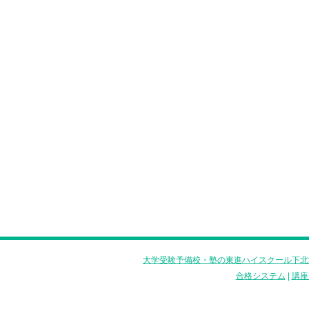
大学受験予備校・塾の東進ハイスクール下北
合格システム
|
講座