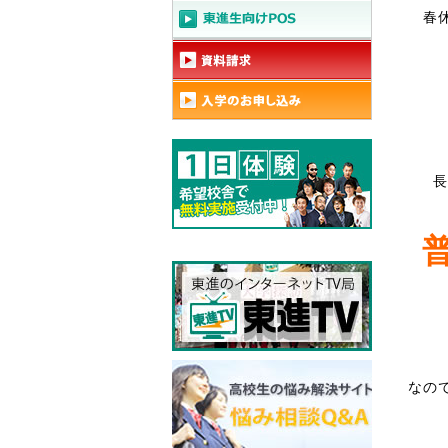
春
長
なの