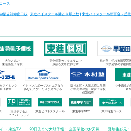
コース
学部吉祥寺南口校
|
東進ハイスクール勝どき駅上校
|
東進ハイスクール新百合ヶ丘校
大学入試の
完全個別カリキュラムで
総合型・学校推薦型選
東進衛星予備校
成績を大巾に伸ばす
大学受験の早稲田
たスイミング
イトマンスポーツスクエアなら
阪神地区・大阪北摂に展開
小中高生の
水泳教室
あなたにぴったりが見つかる
小中高生の塾・現役予備校
東
個別指導
校
東進ビジネススクール
東進中学NET
東大特進コース
東進デジタル
ユニバーシティ
ト 東進TV
90日先まで大胆予報！ 全国学校のお天気
受験生必見！