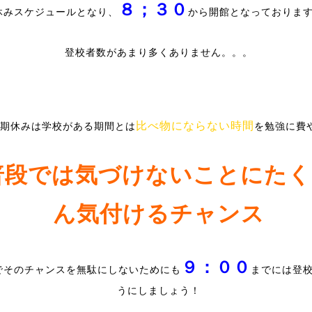
８；３０
休みスケジュールとなり、
から開館となっておりま
登校者数があまり多くありません。。。
比べ物にならない時間
期休みは学校がある期間とは
を勉強に費
普段では気づけないことにたく
ん気付けるチャンス
９：００
でそのチャンスを無駄にしないためにも
までには登
うにしましょう！