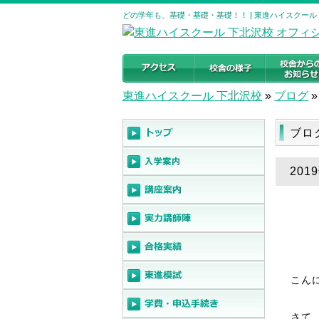
どの学年も、基礎・基礎・基礎！！ | 東進ハイスクール
東進ハイスクール 下北沢校
»
ブログ
»
ブロ
20
こん
さて