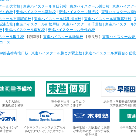
クール大宮校
|
東進ハイスクール春日部校
|
東進ハイスクール川口校
|
東進ハイスク
げん台校
|
東進ハイスクール草加校
|
東進ハイスクール所沢校
|
東進ハイスクール南
スクール市川駅前校
|
東進ハイスクール稲毛海岸校
|
東進ハイスクール海浜幕張校
|
新浦安校
|
東進ハイスクール新松戸校
|
東進ハイスクール千葉校
|
東進ハイスクール
校
|
東進ハイスクール南柏校
|
東進ハイスクール八千代台校
スクール取手校
【静岡県】
東進ハイスクール静岡校
【奈良県】
東進ハイスクール奈
コース
学部吉祥寺南口校
|
東進ハイスクール勝どき駅上校
|
東進ハイスクール新百合ヶ丘校
大学入試の
完全個別カリキュラムで
総合型・学校推薦型選
東進衛星予備校
成績を大巾に伸ばす
大学受験の早稲田
たスイミング
イトマンスポーツスクエアなら
阪神地区・大阪北摂に展開
小中高生の
水泳教室
あなたにぴったりが見つかる
小中高生の塾・現役予備校
東
個別指導