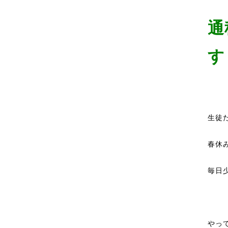
通
す
生徒
春休
毎日
やっ