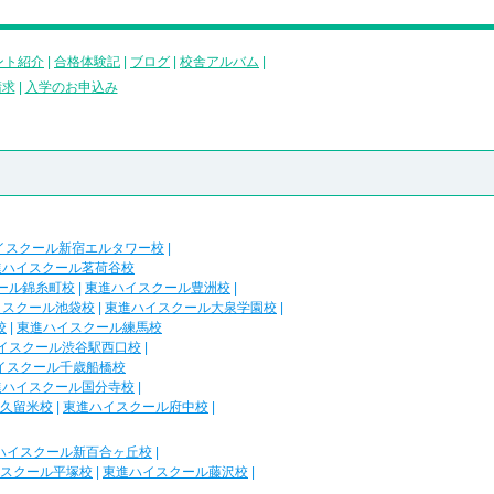
ント紹介
|
合格体験記
|
ブログ
|
校舎アルバム
|
請求
|
入学のお申込み
イスクール新宿エルタワー校
|
進ハイスクール茗荷谷校
ール錦糸町校
|
東進ハイスクール豊洲校
|
イスクール池袋校
|
東進ハイスクール大泉学園校
|
校
|
東進ハイスクール練馬校
イスクール渋谷駅西口校
|
イスクール千歳船橋校
進ハイスクール国分寺校
|
久留米校
|
東進ハイスクール府中校
|
ハイスクール新百合ヶ丘校
|
スクール平塚校
|
東進ハイスクール藤沢校
|