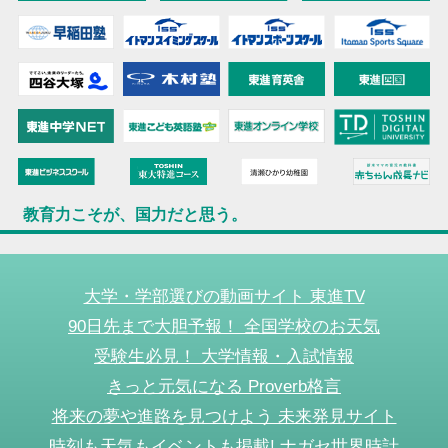
教育力こそが、国力だと思う。
大学・学部選びの動画サイト 東進TV
90日先まで大胆予報！ 全国学校のお天気
受験生必見！ 大学情報・入試情報
きっと元気になる Proverb格言
将来の夢や進路を見つけよう 未来発見サイト
時刻も天気もイベントも掲載! ナガセ世界時計