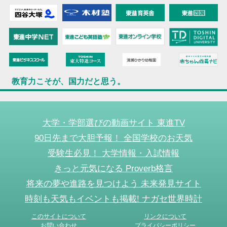
教育力こそが、国力だと思う。
大学・学部選びの動画サイト 東進TV
90日先まで大胆予報！ 全国学校のお天気
受験生必見！ 大学情報・入試情報
きっと元気になる Proverb格言
将来の夢や進路を見つけよう 未来発見サイト
時刻も天気もイベントも掲載! ナガセ世界時計
このサイトについて
リンクについて
お問い合わせ
プライバシーポリシー