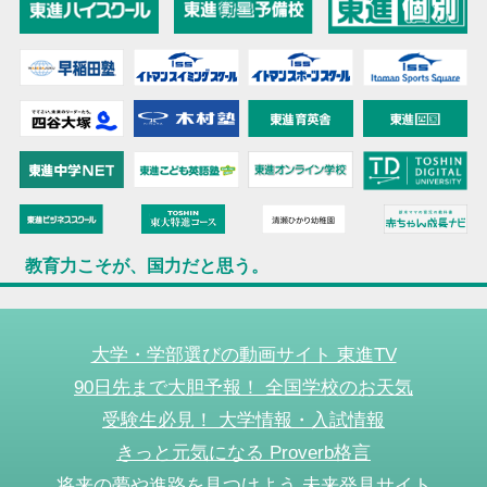
教育力こそが、国力だと思う。
大学・学部選びの動画サイト 東進TV
90日先まで大胆予報！ 全国学校のお天気
受験生必見！ 大学情報・入試情報
きっと元気になる Proverb格言
将来の夢や進路を見つけよう 未来発見サイト