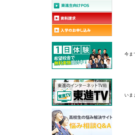
今ま
いま