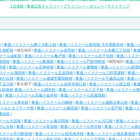
1日体験
|
東進広告ギャラリー
|
プライバシー・ポリシー
|
サイトマップ
校
|
東進ハイスクール勝どき駅上校
|
東進ハイスクール新宿校 大学受験本科
|
東進ハ
人形町校
<城北地区>
東進ハイスクール赤羽校
|
東進ハイスクール本郷三丁目校
|
東
クール金町校
|
東進ハイスクール亀戸校
|
東進ハイスクール北千住校
|
東進ハイスク
葛西校
|
東進ハイスクール船堀校
|
東進ハイスクール門前仲町校
<城西地区>
東進ハ
寺校
|
東進ハイスクール石神井校
|
東進ハイスクール巣鴨校
|
東進ハイスクール成増
スクール蒲田校
|
東進ハイスクール五反田校
|
東進ハイスクール三軒茶屋校
|
東進ハ
由が丘校
|
東進ハイスクール成城学園前駅校
|
東進ハイスクール千歳烏山校
|
東進ハ
子玉川校
<東京都下>
東進ハイスクール吉祥寺南口校
|
東進ハイスクール国立校
|
東
ル田無校
東進ハイスクール調布校
|
東進ハイスクール八王子校
|
東進ハイスクール東
校
|
東進ハイスクール武蔵小金井校
|
東進ハイスクール武蔵境校
|
イスクール厚木校
|
東進ハイスクール川崎校
|
東進ハイスクール湘南台東口校
|
東進
クールたまプラーザ校
|
東進ハイスクール鶴見校
|
東進ハイスクール登戸校
|
東進ハイ
横浜校
|
クール大宮校
|
東進ハイスクール春日部校
|
東進ハイスクール川口校
|
東進ハイスク
げん台校
|
東進ハイスクール草加校
|
東進ハイスクール所沢校
|
東進ハイスクール南
スクール市川駅前校
|
東進ハイスクール稲毛海岸校
|
東進ハイスクール海浜幕張校
|
新浦安校
|
東進ハイスクール新松戸校
|
東進ハイスクール千葉校
|
東進ハイスクール