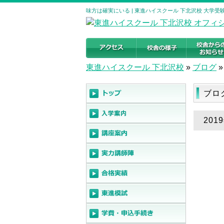
味方は確実にいる | 東進ハイスクール 下北沢校 大学
東進ハイスクール 下北沢校
»
ブログ
»
ブロ
201