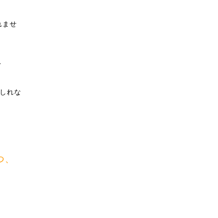
れませ
、
しれな
つ、