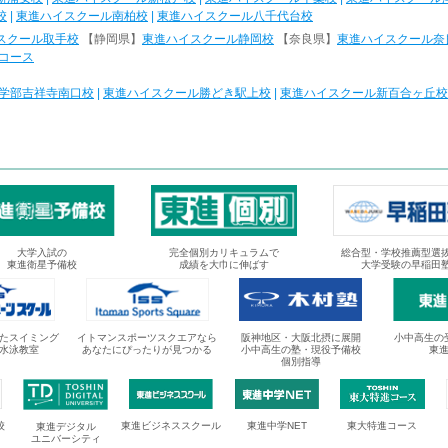
校
|
東進ハイスクール南柏校
|
東進ハイスクール八千代台校
スクール取手校
【静岡県】
東進ハイスクール静岡校
【奈良県】
東進ハイスクール奈
コース
学部吉祥寺南口校
|
東進ハイスクール勝どき駅上校
|
東進ハイスクール新百合ヶ丘校
大学入試の
完全個別カリキュラムで
総合型・学校推薦型選
東進衛星予備校
成績を大巾に伸ばす
大学受験の早稲田
たスイミング
イトマンスポーツスクエアなら
阪神地区・大阪北摂に展開
小中高生の
水泳教室
あなたにぴったりが見つかる
小中高生の塾・現役予備校
東
個別指導
校
東進ビジネススクール
東進中学NET
東大特進コース
東進デジタル
ユニバーシティ