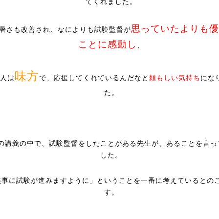
てくれました。
思っていたよりも優
暑さも改善され、なによりも試験監督が
ことに感動し
、
味方
人は
で、応援してくれているんだなと
頼もしい気持ち
にな
た。
の講義の中で、試験監督をしたことがある先生が、あることを言っ
した。
無事に試験が進みますように」ということを一番に考えているとの
す。