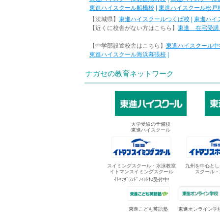
東進ハイスクール船橋校
|
東進ハイスクール松戸
【茨城県】
東進ハイスクールつくば校
|
東進ハイ
【近くに校舎がない方はこちら】
東進 在宅受講
【中学部設置校舎はこちら】
東進ハイスクール中
東進ハイスクール海浜幕張校
|
ナガセの教育ネットワーク
大学受験の予備校
東進ハイスクール
スイミングスクール・水泳教室
九州を中心とし
イトマンスイミングスクール
スクール・
ｲﾄﾏﾝｸﾞﾗﾝﾄﾞﾌｨｯﾄﾈｽ受付中!
東進オンライン学
東進こども英語塾