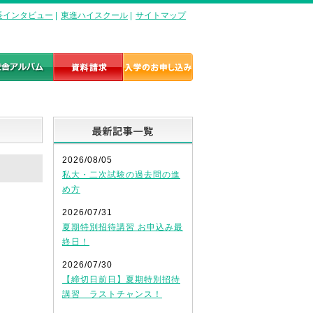
長インタビュー
|
東進ハイスクール
|
サイトマップ
最新記事一覧
2026/08/05
私大・二次試験の過去問の進
め方
2026/07/31
夏期特別招待講習 お申込み最
終日！
2026/07/30
【締切日前日】夏期特別招待
講習 ラストチャンス！