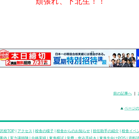
頑張れ、下北生！！
前の記事へ
|
ページ
沢校TOP
|
アクセス
|
校舎の様子
|
校舎からのお知らせ
|
担任助手の紹介
|
校舎イベ
案内
|
実力講師陣
|
合格実績
|
東進模試
|
学費・申込手続き
|
東進生向けPOS
|
資料