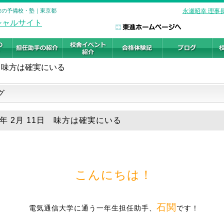
受験の予備校・塾｜東京都
永瀬昭幸 理事
味方は確実にいる
グ
9年 2月 11日 味方は確実にいる
こんにちは！
石関
電気通信大学に通う一年生担任助手、
です！