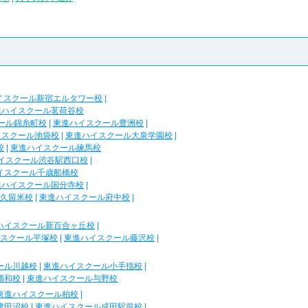
イスクール新宿エルタワー校
|
進ハイスクール茗荷谷校
ール錦糸町校
|
東進ハイスクール豊洲校
|
イスクール池袋校
|
東進ハイスクール大泉学園校
|
校
|
東進ハイスクール練馬校
イスクール渋谷駅西口校
|
イスクール千歳船橋校
進ハイスクール国分寺校
|
久留米校
|
東進ハイスクール府中校
|
ハイスクール新百合ヶ丘校
|
スクール平塚校
|
東進ハイスクール藤沢校
|
ール川越校
|
東進ハイスクール小手指校
|
浦和校
|
東進ハイスクール与野校
東進ハイスクール柏校
|
津田沼校
|
東進ハイスクール成田駅前校
|