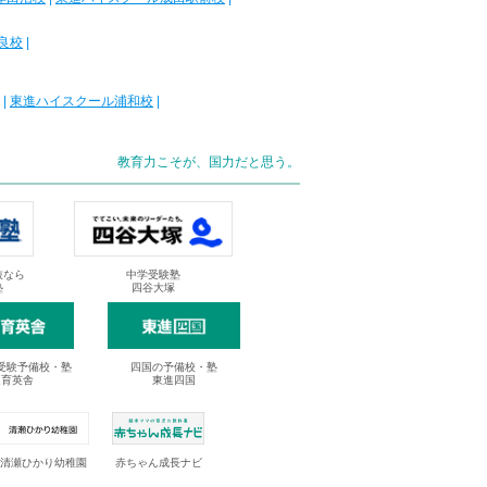
良校
|
|
東進ハイスクール浦和校
|
教育力こそが、国力だと思う。
抜なら
中学受験塾
塾
四谷大塚
受験予備校・塾
四国の予備校・塾
進育英舎
東進四国
清瀬ひかり幼稚園
赤ちゃん成長ナビ