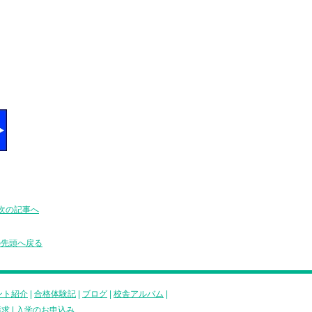
次の記事へ
の先頭へ戻る
ント紹介
|
合格体験記
|
ブログ
|
校舎アルバム
|
請求
|
入学のお申込み