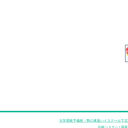
大学受験予備校・塾の東進ハイスクール下北
合格システム
|
講座