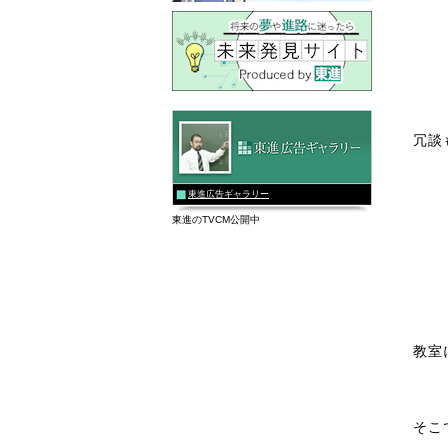
冗談
東進広告ギャラリー
東進のTVCM公開中
教室
そこ