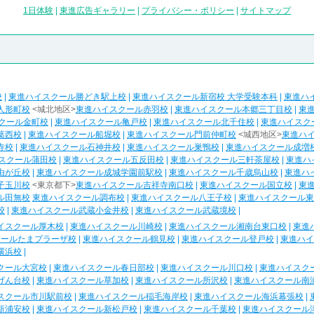
1日体験
|
東進広告ギャラリー
|
プライバシー・ポリシー
|
サイトマップ
校
|
東進ハイスクール勝どき駅上校
|
東進ハイスクール新宿校 大学受験本科
|
東進ハ
人形町校
<城北地区>
東進ハイスクール赤羽校
|
東進ハイスクール本郷三丁目校
|
東
クール金町校
|
東進ハイスクール亀戸校
|
東進ハイスクール北千住校
|
東進ハイスク
葛西校
|
東進ハイスクール船堀校
|
東進ハイスクール門前仲町校
<城西地区>
東進ハ
寺校
|
東進ハイスクール石神井校
|
東進ハイスクール巣鴨校
|
東進ハイスクール成増
スクール蒲田校
|
東進ハイスクール五反田校
|
東進ハイスクール三軒茶屋校
|
東進ハ
由が丘校
|
東進ハイスクール成城学園前駅校
|
東進ハイスクール千歳烏山校
|
東進ハ
子玉川校
<東京都下>
東進ハイスクール吉祥寺南口校
|
東進ハイスクール国立校
|
東
ル田無校
東進ハイスクール調布校
|
東進ハイスクール八王子校
|
東進ハイスクール東
校
|
東進ハイスクール武蔵小金井校
|
東進ハイスクール武蔵境校
|
イスクール厚木校
|
東進ハイスクール川崎校
|
東進ハイスクール湘南台東口校
|
東進
クールたまプラーザ校
|
東進ハイスクール鶴見校
|
東進ハイスクール登戸校
|
東進ハイ
横浜校
|
クール大宮校
|
東進ハイスクール春日部校
|
東進ハイスクール川口校
|
東進ハイスク
げん台校
|
東進ハイスクール草加校
|
東進ハイスクール所沢校
|
東進ハイスクール南
スクール市川駅前校
|
東進ハイスクール稲毛海岸校
|
東進ハイスクール海浜幕張校
|
新浦安校
|
東進ハイスクール新松戸校
|
東進ハイスクール千葉校
|
東進ハイスクール