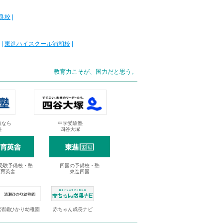
良校
|
|
東進ハイスクール浦和校
|
教育力こそが、国力だと思う。
抜なら
中学受験塾
塾
四谷大塚
受験予備校・塾
四国の予備校・塾
進育英舎
東進四国
清瀬ひかり幼稚園
赤ちゃん成長ナビ