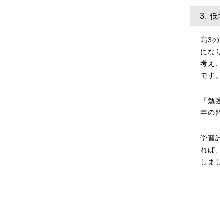
3.
高3
にな
考え
です
「勉
年の
学習
れば
しま