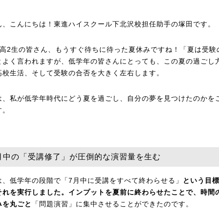
ん、こんにちは！東進ハイスクール下北沢校担任助手の塚田です。
・高2生の皆さん、もうすぐ待ちに待った夏休みですね！「夏は受験
とよく言われますが、低学年の皆さんにとっても、この夏の過ごし
高校生活、そして受験の合否を大きく左右します。
は、私が低学年時代にどう夏を過ごし、自分の夢を見つけたのかを
す。
 7月中の「受講修了」が圧倒的な演習量を生む
は、低学年の段階で「7月中に受講をすべて終わらせる」
という目
それを実行しました。インプットを夏前に終わらせたことで、時間
みを丸ごと
「問題演習」に集中させることができたのです。