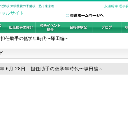
下北沢校 大学受験の予備校・塾｜東京都
永瀬昭幸 理事
担任助手の低学年時代〜塚田編～
グ
26年 6月 28日 担任助手の低学年時代〜塚田編～