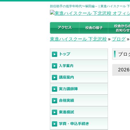
担任助手の低学年時代〜塚田編～ | 東進ハイスクール 
東進ハイスクール 下北沢校
»
ブログ
»
ブロ
20