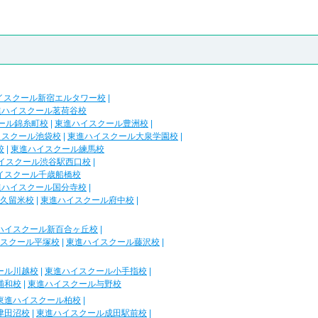
イスクール新宿エルタワー校
|
進ハイスクール茗荷谷校
ール錦糸町校
|
東進ハイスクール豊洲校
|
イスクール池袋校
|
東進ハイスクール大泉学園校
|
校
|
東進ハイスクール練馬校
イスクール渋谷駅西口校
|
イスクール千歳船橋校
進ハイスクール国分寺校
|
久留米校
|
東進ハイスクール府中校
|
ハイスクール新百合ヶ丘校
|
スクール平塚校
|
東進ハイスクール藤沢校
|
ール川越校
|
東進ハイスクール小手指校
|
浦和校
|
東進ハイスクール与野校
東進ハイスクール柏校
|
津田沼校
|
東進ハイスクール成田駅前校
|