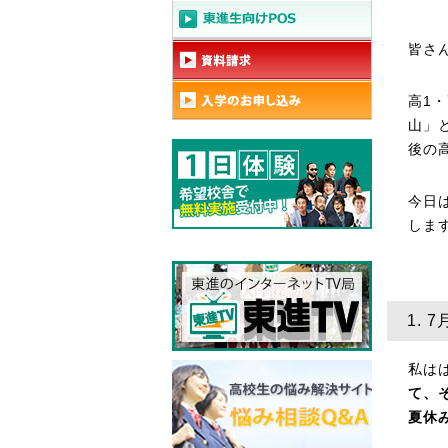
皆さ
高1
山」
後の
今日
しま
1.
私は
て、
夏休