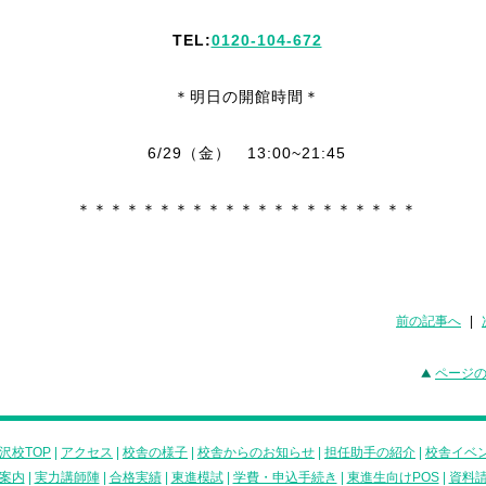
TEL:
0120-104-672
＊明日
の
開館時間＊
6/29（金） 13:00~21:45
＊＊＊＊＊＊＊＊＊＊＊＊＊＊＊＊＊＊＊＊＊
前の記事へ
|
ページ
沢校TOP
|
アクセス
|
校舎の様子
|
校舎からのお知らせ
|
担任助手の紹介
|
校舎イベ
案内
|
実力講師陣
|
合格実績
|
東進模試
|
学費・申込手続き
|
東進生向けPOS
|
資料