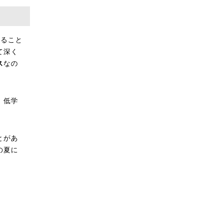
せること
て深く
ス
なの
。低学
とがあ
の夏に