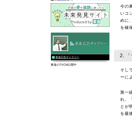
今の
いコ
めに
を確
2.
東進広告ギャラリー
東進のTVCM公開中
そし
ーに
第一
れ、
とが
を最