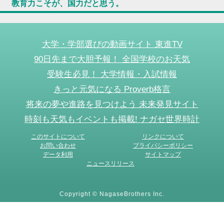
教育力こそが、国力だと思う。
大学・学部選びの動画サイト 東進TV
90日先まで大胆予報！ 全国学校のお天気
受験生必見！ 大学情報・入試情報
きっと元気になる Proverb格言
将来の夢や進路を見つけよう 未来発見サイト
時刻も天気もイベントも掲載! ナガセ世界時計
このサイトについて
リンクについて
お問い合わせ
プライバシーポリシー
データ利用
サイトマップ
ニュースリリース
Copyright © NagaseBrothers Inc.