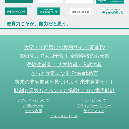
教育力こそが、国力だと思う。
大学・学部選びの動画サイト 東進TV
90日先まで大胆予報！ 全国学校のお天気
受験生必見！ 大学情報・入試情報
きっと元気になる Proverb格言
将来の夢や進路を見つけよう 未来発見サイト
時刻も天気もイベントも掲載! ナガセ世界時計
このサイトについて
リンクについて
お問い合わせ
プライバシーポリシー
データ利用
サイトマップ
ニュースリリース