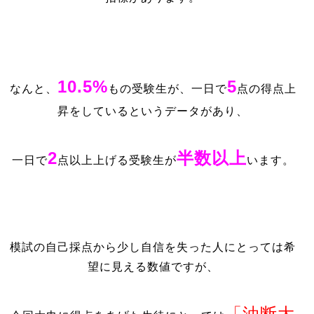
10.5%
5
なんと、
もの受験生が、一日で
点の得点上
昇をしているというデータがあり、
2
半数以上
一日で
点以上上げる受験生が
います。
模試の自己採点から少し自信を失った人にとっては希
望に見える数値ですが、
「油断大